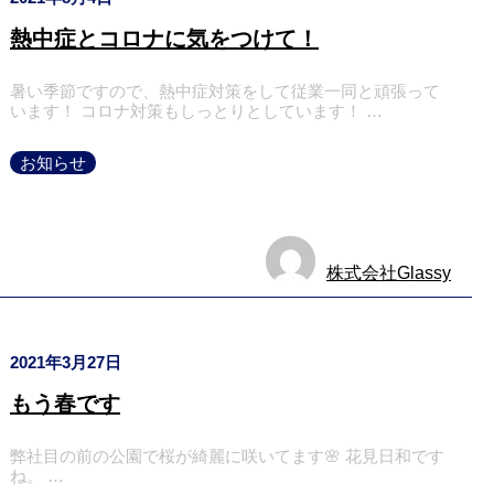
熱中症とコロナに気をつけて！
暑い季節ですので、熱中症対策をして従業一同と頑張って
います！ コロナ対策もしっとりとしています！ …
お知らせ
株式会社Glassy
2021年3月27日
もう春です
弊社目の前の公園で桜が綺麗に咲いてます🌸 花見日和です
ね。 …